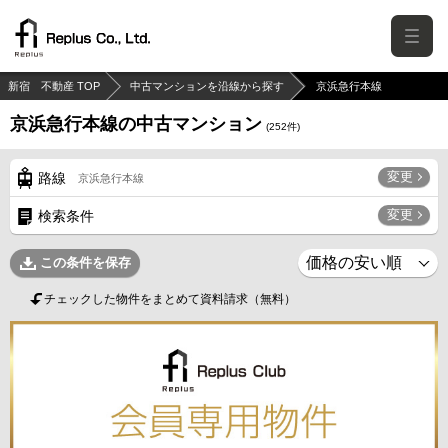
新宿 不動産 TOP
中古マンションを沿線から探す
京浜急行本線
京浜急行本線の中古マンション
(
252
件)
変更
路線
京浜急行本線
変更
検索条件
この条件を保存
チェックした物件をまとめて資料請求（無料）