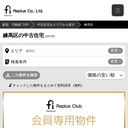
新宿 不動産 TOP
中古住宅をエリアから探す
練馬区
練馬区の中古住宅
(
261
件)
変更
エリア
練馬区
変更
検索条件
この条件を保存
チェックした物件をまとめて資料請求（無料）