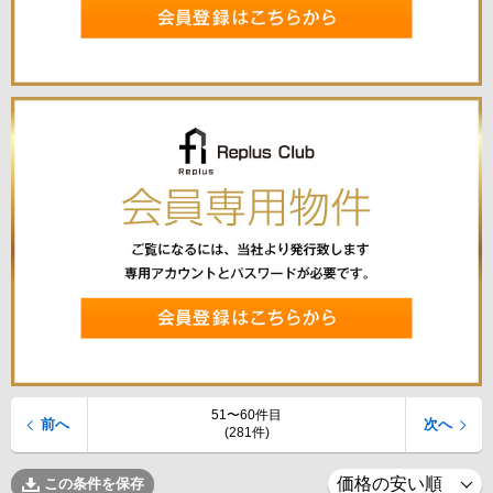
51〜60件目
前へ
次へ
(281件)
この条件を保存