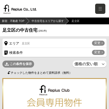
新宿 不動産 TOP
中古住宅をエリアから探す
足立区
足立区の中古住宅
(
281
件)
変更
エリア
足立区
変更
検索条件
この条件を保存
チェックした物件をまとめて資料請求（無料）