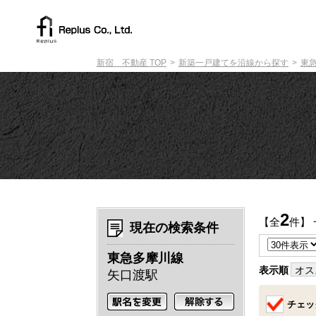
新宿 不動産 TOP
新築一戸建てを沿線から探す
東
2
【全
件】
現在の検索条件
東急多摩川線
表示順
オス
矢口渡駅
チェッ