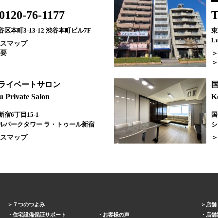
0120-76-1177
T
区本町3-13-12 渋谷本町ビル7F
東
Lu
スマップ
要
プライベートサロン
u Private Salon
K
宿6丁目15-1
国
ルパークタワー ラ・トゥール新宿
シ
スマップ
７つのつよみ
店舗
住宅設備保証サポート
お客様の声
店舗