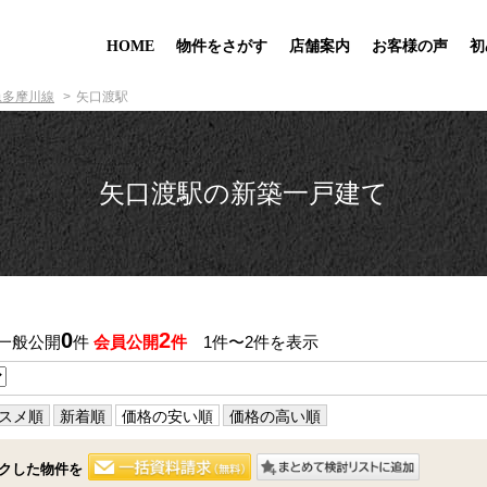
HOME
物件をさがす
店舗案内
お客様の声
初
急多摩川線
矢口渡駅
矢口渡駅の新築一戸建て
0
2
 一般公開
件
会員公開
件
1件〜2件を表示
スメ順
新着順
価格の安い順
価格の高い順
クした物件を