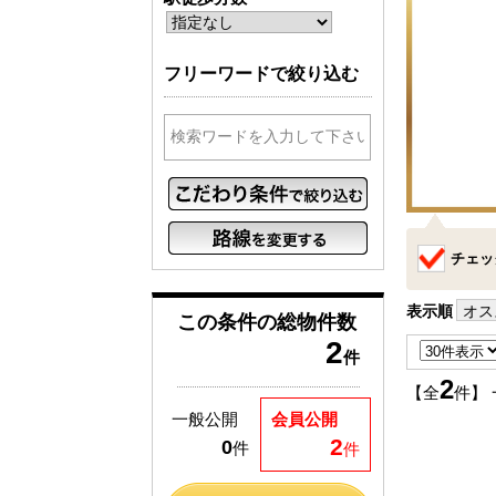
フリーワードで絞り込む
チェッ
表示順
オス
この条件の
総物件数
2
件
2
【全
件】
一般公開
会員公開
2
0
件
件