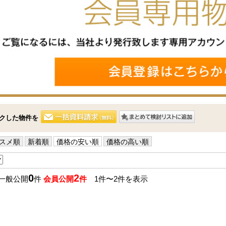
クした物件を
スメ順
新着順
価格の安い順
価格の高い順
0
2
 一般公開
件
会員公開
件
1件〜2件を表示