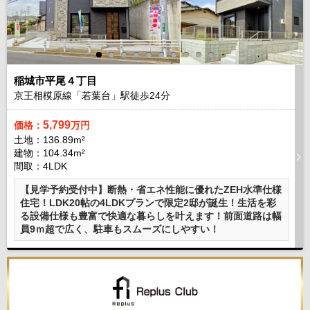
稲城市平尾４丁目
京王相模原線「若葉台」駅徒歩
24
分
5,799
価格：
万円
土地：136.89m²
建物：104.34m²
間取：4LDK
【見学予約受付中】断熱・省エネ性能に優れたZEH水準仕様
住宅！LDK20帖の4LDKプランで限定2邸が誕生！生活を彩
る設備仕様も豊富で快適な暮らしを叶えます！前面道路は幅
員9ｍ超で広く、駐車もスムーズにしやすい！