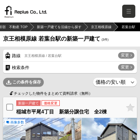
新宿 不動産 TOP
新築一戸建てを沿線から探す
京王相模原線
若葉台駅
京王相模原線 若葉台駅の新築一戸建て
(
3
件)
変更
路線
京王相模原線 / 若葉台駅
変更
検索条件
この条件を保存
チェックした物件をまとめて資料請求（無料）
新築一戸建て
価格変更
稲城市平尾4丁目 新築分譲住宅 全2棟
画像多数