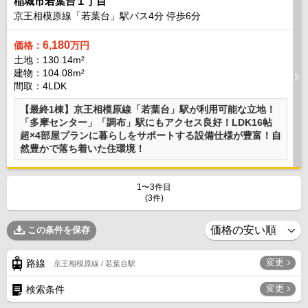
稲城市若葉台１丁目
京王相模原線「若葉台」駅バス
4
分 停歩
6
分
6,180
価格：
万円
土地：130.14m²
建物：104.08m²
間取：4LDK
【最終1棟】京王相模原線「若葉台」駅が利用可能な立地！
「多摩センター」「調布」駅にもアクセス良好！LDK16帖
超×4部屋プランに暮らしをサポートする設備仕様が豊富！自
然豊かで落ち着いた住環境！
1〜3件目
(3件)
この条件を保存
変更
路線
京王相模原線 / 若葉台駅
変更
検索条件