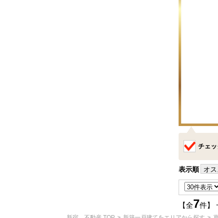
チェッ
表示順
オス
7
【全
件】
新宿 不動産 TOP
新築一戸建てをエリアから探す