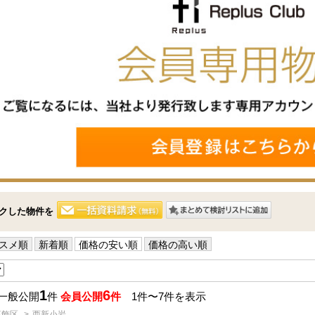
クした物件を
スメ順
新着順
価格の安い順
価格の高い順
1
6
 一般公開
件
会員公開
件
1件〜7件を表示
葛飾区
西新小岩