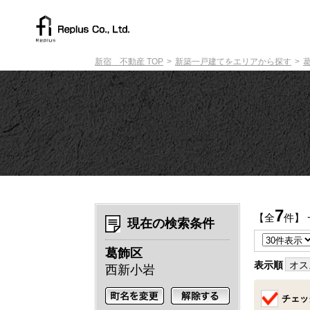
新宿 不動産 TOP
新築一戸建てをエリアから探す
7
【全
件】
現在の検索条件
葛飾区
表示順
オス
西新小岩
チェッ