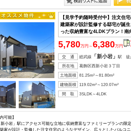
【見学予約随時受付中】注文住宅
建築家が設計監修する邸宅が誕生
った収納豊富な4LDKプラン！
5,780
6,380
万円～
万円
「新小岩」
交 通
総武線
駅 徒
所在地
葛飾区西新小岩３丁目
土地面積
81.25m²～81.80m²
建物面積
119.02m²～120.07m²
間 取
3SLDK～4LDK
内可能】

「新小岩」駅にアクセス可能な立地に収納豊富なファミリープランの限定
築家が設計・監修した注文住宅のようなデザイン、広々としたバルコニ