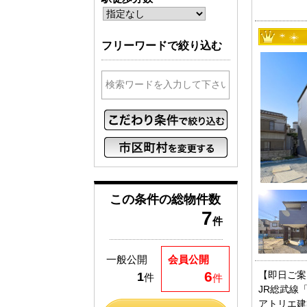
フリーワードで絞り込む
この条件の
総物件数
7
件
一般公開
会員公開
6
【即日ご案
1
件
件
JR総武線
アトリエ建