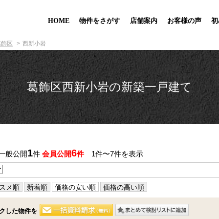
HOME
物件をさがす
店舗案内
お客様の声
初
葛飾区
西新小岩
葛飾区西新小岩の新築一戸建て
1
6
 一般公開
件
会員公開
件
1件〜7件を表示
スメ順
新着順
価格の安い順
価格の高い順
クした物件を